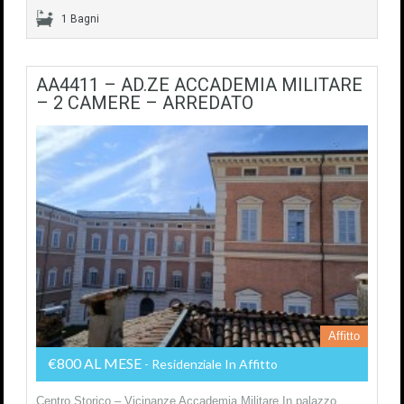
1 Bagni
AA4411 – AD.ZE ACCADEMIA MILITARE
– 2 CAMERE – ARREDATO
Affitto
€800 AL MESE
- Residenziale In Affitto
Centro Storico – Vicinanze Accademia Militare In palazzo