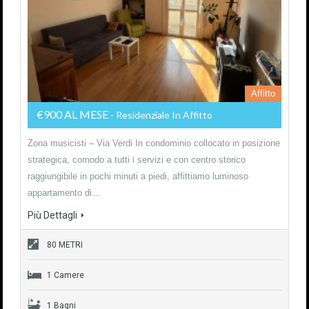
Affitto
€900 AL MESE
- Residenziale In Affitto
Zona musicisti – Via Verdi In condominio collocato in posizione
strategica, comodo a tutti i servizi e con centro storico
raggiungibile in pochi minuti a piedi, affittiamo luminoso
appartamento di…
Più Dettagli
80 METRI
1 Camere
1 Bagni