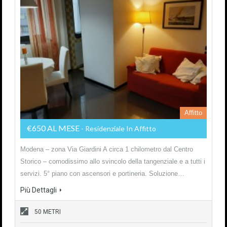
Affitto
€650 AL MESE
- Residenziale In Affitto
Modena – zona Via Giardini A circa 1 chilometro dal Centro
Storico – comodissimo allo svincolo della tangenziale e a tutti i
servizi. 5° piano con ascensori e portineria. Soluzione…
Più Dettagli
50 METRI