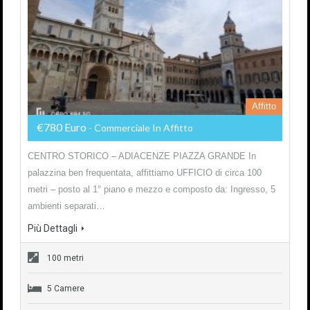
Affitto
€780 Euro
- Commerciale In Affitto
CENTRO STORICO – ADIACENZE PIAZZA GRANDE In
palazzina ben frequentata, affittiamo UFFICIO di circa 100
metri – posto al 1° piano e mezzo e composto da: Ingresso, 5
ambienti separati…
Più Dettagli
100 metri
5 Camere