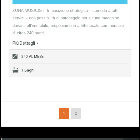
ZONA MUSICISTI In posizione strategica – comoda a tutti i
servizi – con possibilità di parcheggio per alcune macchine
davanti all’immobile, proponiamo in affitto locale commerciale
di circa 240 metri…
Più Dettagli
240 AL MESE
1 Bagni
1
2