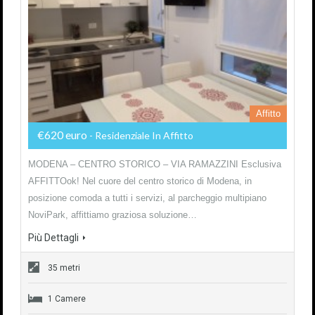
Affitto
€620 euro
- Residenziale In Affitto
MODENA – CENTRO STORICO – VIA RAMAZZINI Esclusiva
AFFITTOok! Nel cuore del centro storico di Modena, in
posizione comoda a tutti i servizi, al parcheggio multipiano
NoviPark, affittiamo graziosa soluzione…
Più Dettagli
35 metri
1 Camere