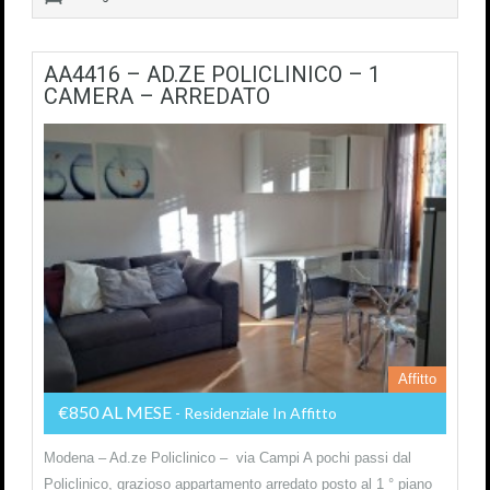
AA4416 – AD.ZE POLICLINICO – 1
CAMERA – ARREDATO
Affitto
€850 AL MESE
- Residenziale In Affitto
Modena – Ad.ze Policlinico – via Campi A pochi passi dal
Policlinico, grazioso appartamento arredato posto al 1 ° piano