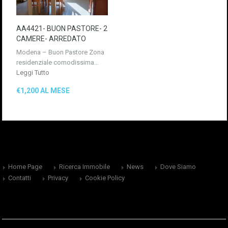
AA4421- BUON PASTORE- 2
CAMERE- ARREDATO
Modena – Buon Pastore Zona
residenziale comodissima…
Leggi Tutto
€1,200 AL MESE
Home Page
Ricerca Immobile
News
Dove Siamo
Contatti
Privacy
Cookie Policy