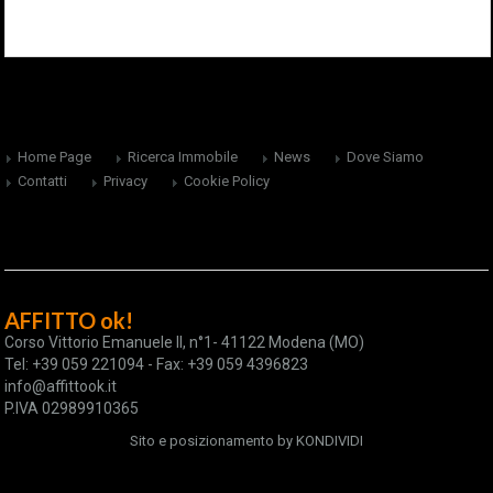
Home Page
Ricerca Immobile
News
Dove Siamo
Contatti
Privacy
Cookie Policy
AFFITTO ok!
Corso Vittorio Emanuele II, n°1- 41122 Modena (MO)
Tel: +39 059 221094 - Fax: +39 059 4396823
info@affittook.it
P.IVA 02989910365
Sito e posizionamento by
KONDIVIDI