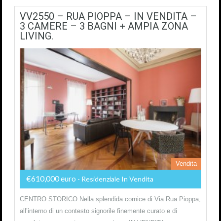
VV2550 – RUA PIOPPA – IN VENDITA –
3 CAMERE – 3 BAGNI + AMPIA ZONA
LIVING.
Vendita
€610,000 euro
- Residenziale In Vendita
CENTRO STORICO Nella splendida cornice di Via Rua Pioppa,
all’interno di un contesto signorile finemente curato e di