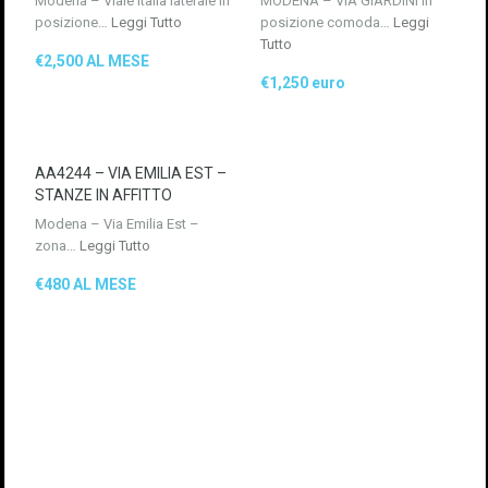
Modena – Viale Italia laterale In
MODENA – VIA GIARDINI In
posizione…
Leggi Tutto
posizione comoda…
Leggi
Tutto
€2,500 AL MESE
€1,250 euro
AA4244 – VIA EMILIA EST –
STANZE IN AFFITTO
Modena – Via Emilia Est –
zona…
Leggi Tutto
€480 AL MESE