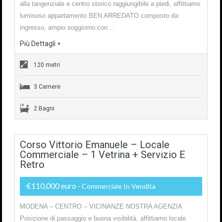
alla tangenziale e centro storico raggiungibile a piedi, affittiamo
luminoso appartamento BEN ARREDATO composto da:
ingresso, ampio soggiorno con…
Più Dettagli
120 metri
3 Camere
2 Bagni
Corso Vittorio Emanuele – Locale
Commerciale – 1 Vetrina + Servizio E
Retro
€110,000 euro
- Commerciale In Vendita
MODENA – CENTRO – VICINANZE NOSTRA AGENZIA
Posizione di passaggio e buona visibilità. affittiamo locale