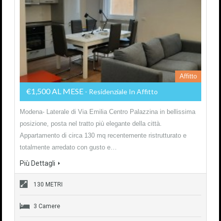
Affitto
€1,500 AL MESE
- Residenziale In Affitto
Modena- Laterale di Via Emilia Centro Palazzina in bellissima
posizione, posta nel tratto più elegante della città.
Appartamento di circa 130 mq recentemente ristrutturato e
totalmente arredato con gusto e…
Più Dettagli
130 METRI
3 Camere