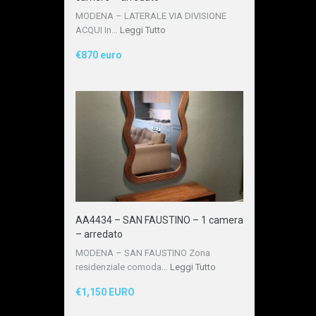
MODENA – LATERALE VIA DIVISIONE
ACQUI In…
Leggi Tutto
€870 euro
AA4434 – SAN FAUSTINO – 1 camera
– arredato
MODENA – SAN FAUSTINO Zona
residenziale comoda…
Leggi Tutto
€1,150 EURO