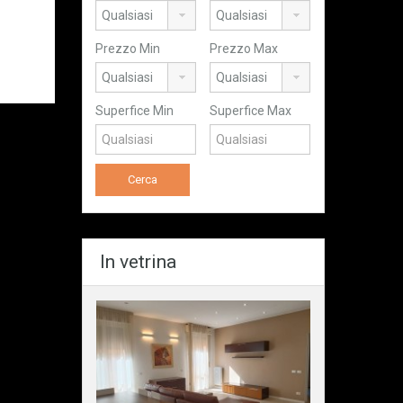
Prezzo Min
Prezzo Max
Superfice Min
Superfice Max
In vetrina