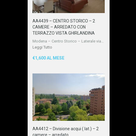
AA4439 – CENTRO STORICO – 2
CAMERE – ARREDATO CON
TERRAZZO VISTA GHIRLANDINA
Modena – Centro Storico – Laterale via…
Leggi Tutto
€1,600 AL MESE
AA4412 – Divisione acqui ( lat.) – 2
camere – arredato