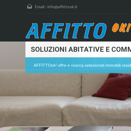
Email :
info@affittook.it
SOLUZIONI ABITATIVE E COMM
AFFITTOok! offre e ricerca selezionati immobili resid