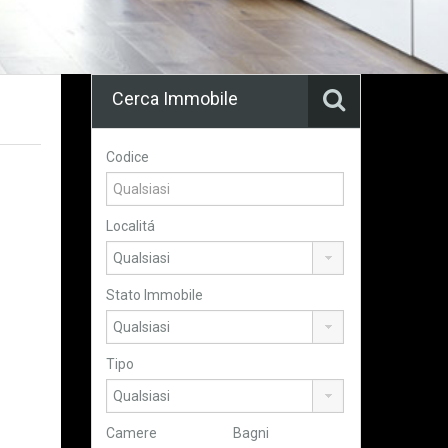
Cerca Immobile
Codice
Localitá
Stato Immobile
Tipo
Camere
Bagni