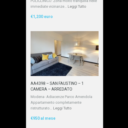
POLICLINICO: Zona molto tranquilla nelle
immediate vicinanze…
Leggi Tutto
€1,200 euro
AA4398 – SAN FAUSTINO – 1
CAMERA – ARREDATO
Modena- Adiacenze Parco Amendola
Appartamento completamente
ristrutturato…
Leggi Tutto
€950 al mese