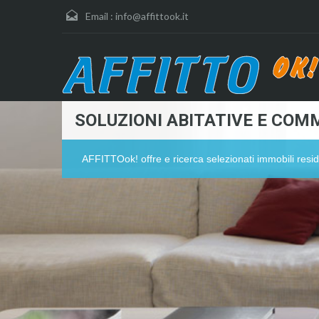
Email :
info@affittook.it
SOLUZIONI ABITATIVE E COMM
AFFITTOok! offre e ricerca selezionati immobili resid