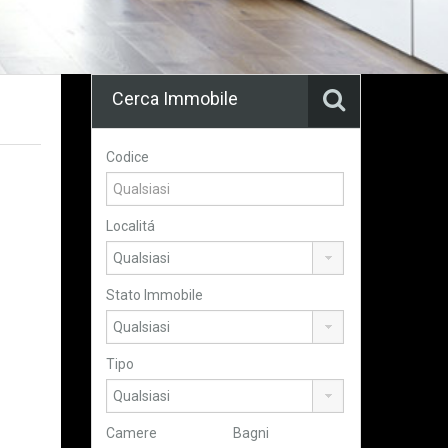
Cerca Immobile
Codice
Localitá
Stato Immobile
Tipo
Camere
Bagni