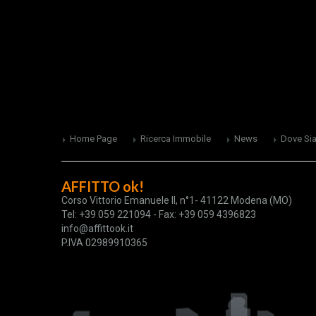
Home Page
Ricerca Immobile
News
Dove Si
AFFITTO ok!
Corso Vittorio Emanuele II, n°1- 41122 Modena (MO)
Tel: +39 059 221094 - Fax: +39 059 4396823
info@affittook.it
P.IVA 02989910365