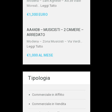
Modena – Sant’Agnese – Ad.ze Viale
Moreali…
Leggi Tutto
€1,300 EURO
AA4408 – MUSICISTI – 2 CAMERE –
ARREDATO
Modena – Zona Musicisti – Via Verdi…
Leggi Tutto
€1,000 AL MESE
Tipologia
Commerciale in Affitto
Commerciale in Vendita