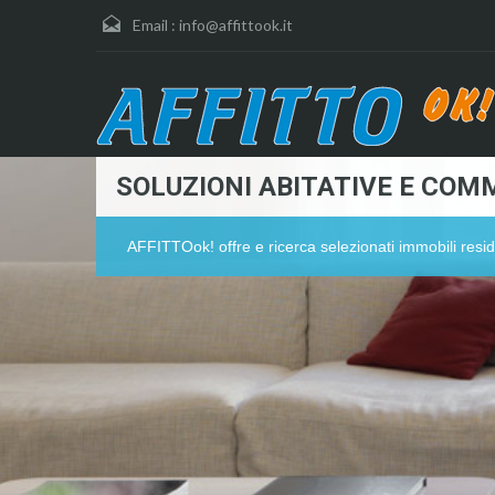
Email :
info@affittook.it
SOLUZIONI ABITATIVE E COMM
AFFITTOok! offre e ricerca selezionati immobili resid