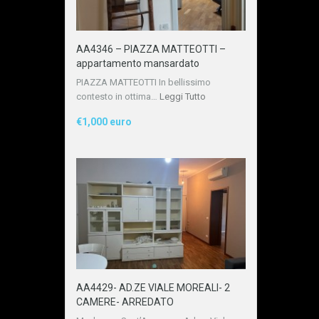
AA4346 – PIAZZA MATTEOTTI –
appartamento mansardato
PIAZZA MATTEOTTI In bellissimo
contesto in ottima…
Leggi Tutto
€1,000 euro
AA4429- AD.ZE VIALE MOREALI- 2
CAMERE- ARREDATO