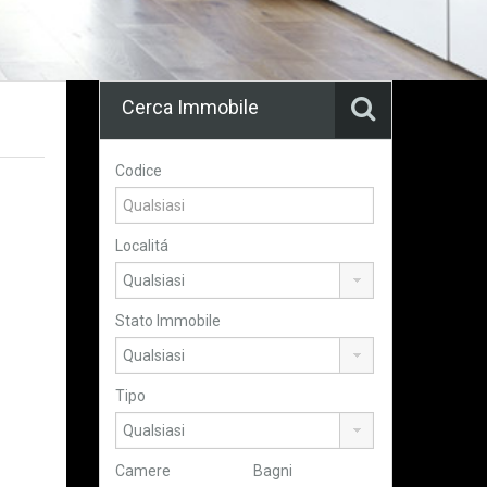
Cerca Immobile
Codice
Localitá
Stato Immobile
Tipo
Camere
Bagni