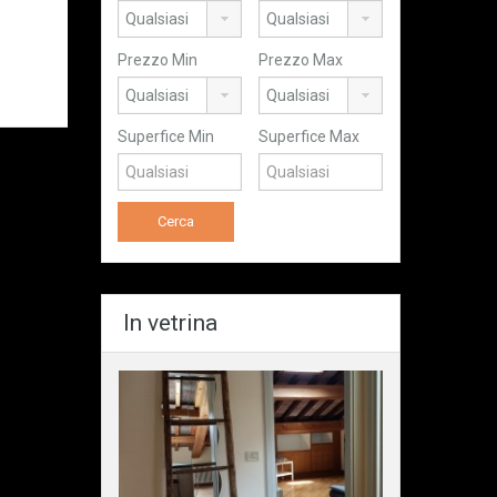
Prezzo Min
Prezzo Max
Superfice Min
Superfice Max
In vetrina