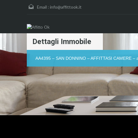
Email :
info@affittook.it
Dettagli Immobile
AA4395 – SAN DONNINO – AFFITTASI CAMERE – anch