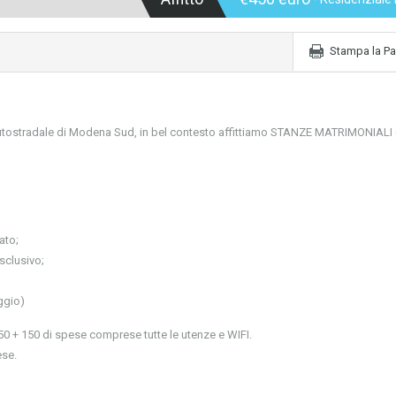
Stampa la Pa
autostradale di Modena Sud, in bel contesto affittiamo STANZE MATRIMONIALI
ato;
sclusivo;
ggio)
0 + 150 di spese comprese tutte le utenze e WIFI.
ese.