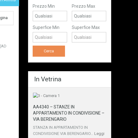
Prezzo Min
Prezzo Max
gina
Superfice Min
Superfice Max
 (AD
In Vetrina
AA4340 – STANZE IN
APPARTAMENTO IN CONDIVISIONE –
VIA BERENGARIO
STANZA IN APPARTAMENTO IN
CONDIVISIONE VIA BERENGARIO…
Leggi