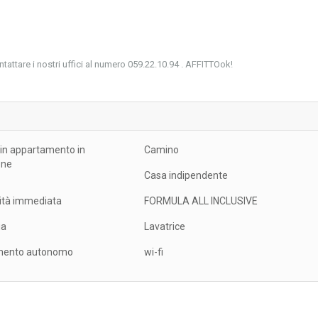
ntattare i nostri uffici al numero 059.22.10.94 . AFFITTOok!
n appartamento in
Camino
one
Casa indipendente
lità immediata
FORMULA ALL INCLUSIVE
ia
Lavatrice
mento autonomo
wi-fi