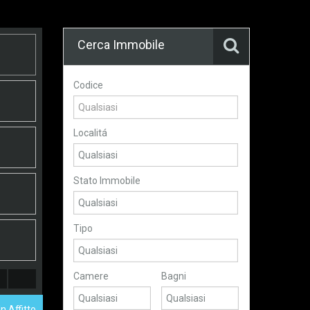
Cerca Immobile
Codice
Localitá
Stato Immobile
Tipo
Camere
Bagni
n Affitto