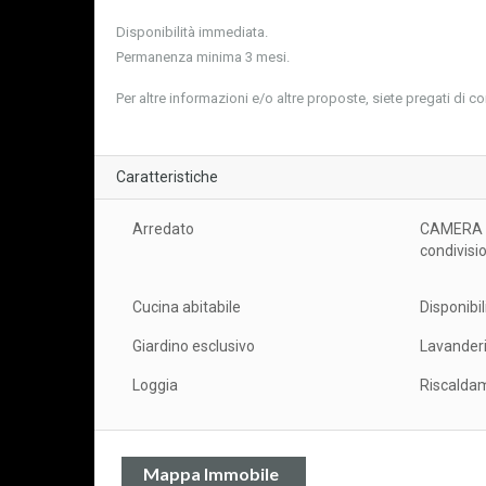
Disponibilità immediata.
Permanenza minima 3 mesi.
Per altre informazioni e/o altre proposte, siete pregati di co
Caratteristiche
Arredato
CAMERA i
condivisi
Cucina abitabile
Disponibi
Giardino esclusivo
Lavander
Loggia
Riscalda
Mappa Immobile