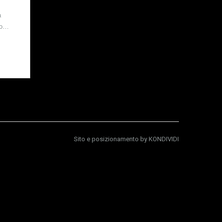
a
so…
Sito e posizionamento by
KONDIVIDI