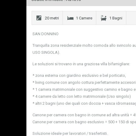
20 metri
1 Camere
1 Bagni
SAN DONNINO
Tranquilla zona residenziale molto comoda allo svincolo 
USO SINGOLA).
Le soluzioni si trovano in una graziosa villa bifamigliare:
* zona esterna con giardino esclusivo e bel porticato,
* living comune con angolo cottura perfettamente accesori
* 1 camera matrimoniale con suggestivo camino e bagno e
* 4 camere da letto con letto matrimoniale (Uso singolo)
* altri 2 bagni (uno dei quali con doccia + vasca idromassa
Canone per camera con bagno in comune ad altra unità = 45
Canone per camera con bagno esclusivo = 500 + 150 di sp
Soluzione ideale per lavoratori / trasfertisti.