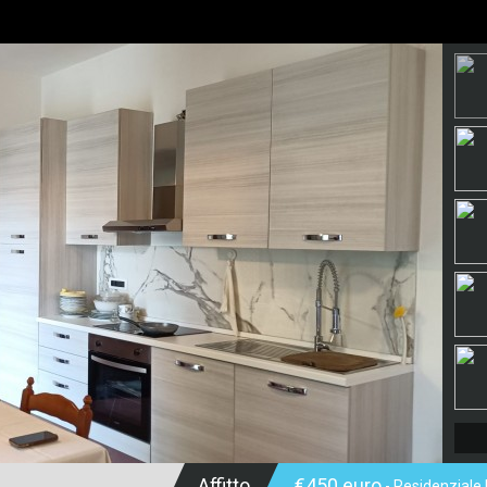
Affitto
€450 euro
- Residenziale I