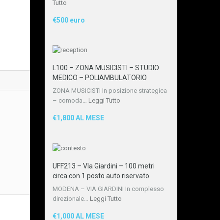
Tutto
€500 euro
L100 – ZONA MUSICISTI – STUDIO
MEDICO – POLIAMBULATORIO
ZONA MUSICISTI In posizione strategica
– comoda…
Leggi Tutto
€1,800 AL MESE
UFF213 – VIa Giardini – 100 metri
circa con 1 posto auto riservato
MODENA – VIA GIARDINI In complesso
direzionale…
Leggi Tutto
€1,000 AL MESE