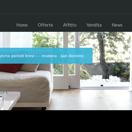
Home
Offerte
Affitto
Vendita
News
e periodi brevi – - modena - san donnino