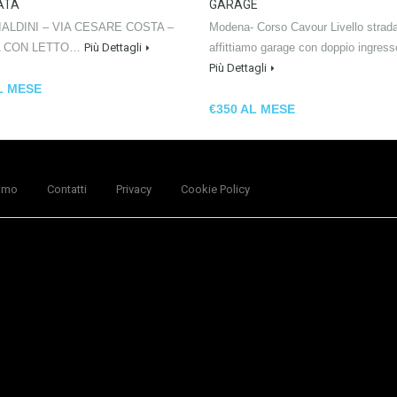
ATA
GARAGE
IALDINI – VIA CESARE COSTA –
Modena- Corso Cavour Livello strad
A CON LETTO…
Più Dettagli
affittiamo garage con doppio ingres
Più Dettagli
L MESE
€350 AL MESE
amo
Contatti
Privacy
Cookie Policy