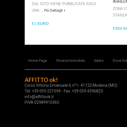
ARRED
SUL SITO VIENE PUBBLICATA SOLO
ZONA C
UNA…
Più Dettagli
STANZ
€1 EURO
€350 A
Home Page
Ricerca Immobile
News
Dove Si
AFFITTO ok!
Corso Vittorio Emanuele II, n°1- 41122 Modena (MO)
Tel: +39 059 221094 - Fax: +39 059 4396823
info@affittook.it
P.IVA 02989910365