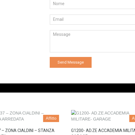
Affitto
Af
 – ZONA CIALDINI – STANZA
G1200- AD.ZE ACCADEMIA MILIT