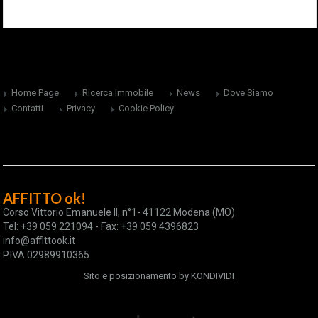
Home Page
Ricerca Immobile
News
Dove Siamo
Contatti
Privacy
Cookie Policy
AFFITTO ok!
Corso Vittorio Emanuele II, n°1- 41122 Modena (MO)
Tel: +39 059 221094 - Fax: +39 059 4396823
info@affittook.it
P.IVA 02989910365
Sito e posizionamento by
KONDIVIDI