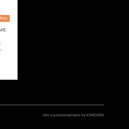
fitto
ARE-
a
so…
Sito e posizionamento by
KONDIVIDI