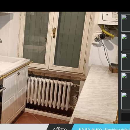
Affitto
€695 euro
- Residenziale I