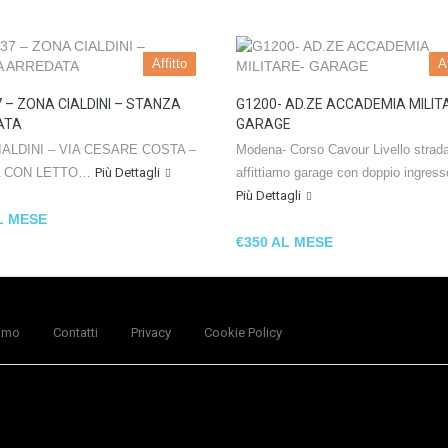
Affitto
Af
 – ZONA CIALDINI – STANZA
G1200- AD.ZE ACCADEMIA MILIT
ATA
GARAGE
IALDINI – VIA CESARE COSTA –
Modena- Corso Cavour Livello strad
A CON LETTO…
Più Dettagli
affittiamo garage con doppio ingres
Più Dettagli
L MESE
€350 AL MESE
amo
Contatti
Privacy
Cookie Policy