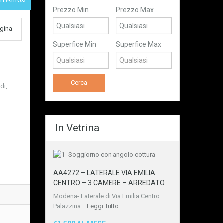
Prezzo Min
Prezzo Max
gina
Superfice Min
Superfice Max
di,
In Vetrina
AA4272 – LATERALE VIA EMILIA
CENTRO – 3 CAMERE – ARREDATO
Modena- Laterale di Via Emilia Centro
Palazzina…
Leggi Tutto