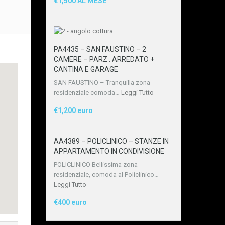
€1,500 AL MESE
PA4435 – SAN FAUSTINO – 2
CAMERE – PARZ . ARREDATO +
CANTINA E GARAGE
SAN FAUSTINO – Tranquilla zona
residenziale comoda…
Leggi Tutto
€1,200 euro
AA4389 – POLICLINICO – STANZE IN
APPARTAMENTO IN CONDIVISIONE
POLICLINICO Bellissima zona
residenziale, comoda al Policlinico…
Leggi Tutto
€400 euro