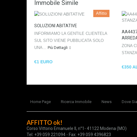
Immobile Simile
Affitto
SOLUZIONI ABITATIVE
AA4437
INFORMIAMO LA GENTILE CLIENTELA
ARRED
SUL SITO VIENE PUBBLICATA SOLO
ZONA C
UNA…
Più Dettagli
STANZ
€1 EURO
€350 A
Home Page
Ricerca Immobile
News
Dove Si
AFFITTO ok!
Corso Vittorio Emanuele II, n°1- 41122 Modena (MO)
Tel: +39 059 221094 - Fax: +39 059 4396823