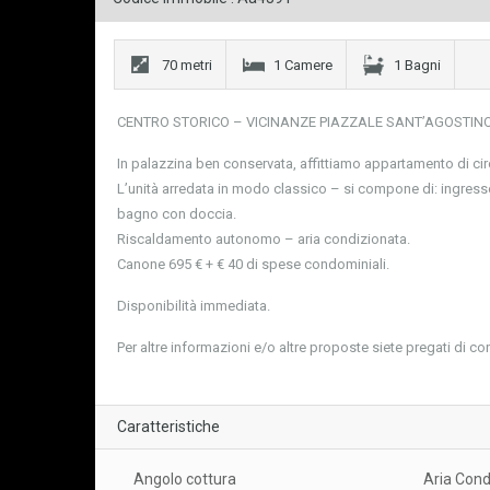
70 metri
1 Camere
1 Bagni
CENTRO STORICO – VICINANZE PIAZZALE SANT’AGOSTINO
In palazzina ben conservata, affittiamo appartamento di cir
L’unità arredata in modo classico – si compone di: ingres
bagno con doccia.
Riscaldamento autonomo – aria condizionata.
Canone 695 € + € 40 di spese condominiali.
Disponibilità immediata.
Per altre informazioni e/o altre proposte siete pregati di co
Caratteristiche
Angolo cottura
Aria Cond