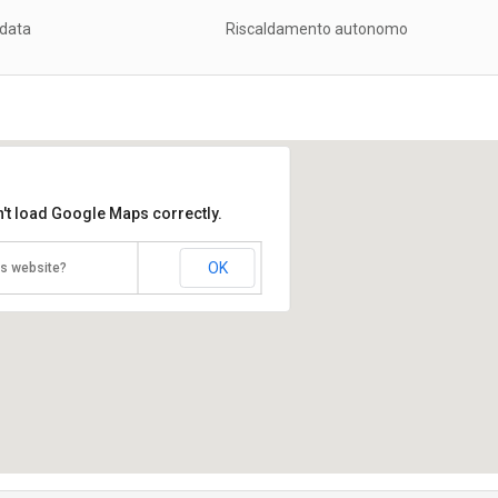
ndata
Riscaldamento autonomo
't load Google Maps correctly.
OK
is website?