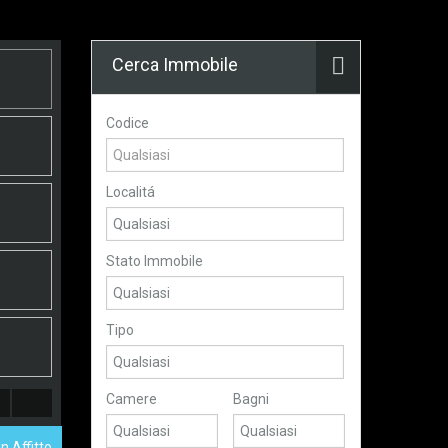
Cerca Immobile
Codice
Localitá
Stato Immobile
Tipo
Camere
Bagni
n Affitto