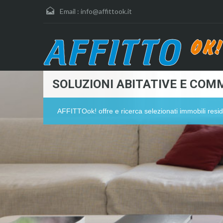
Email :
info@affittook.it
SOLUZIONI ABITATIVE E COMM
AFFITTOok! offre e ricerca selezionati immobili resid