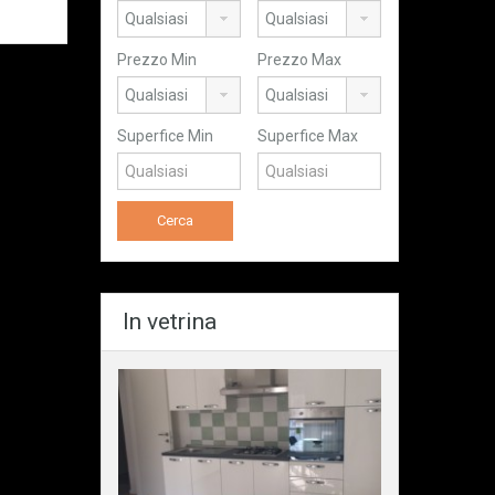
Prezzo Min
Prezzo Max
Superfice Min
Superfice Max
In vetrina