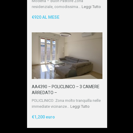
Modena – Buon Pastore Zona
residenziale, comodissima…
Leggi Tutto
€920 AL MESE
AA4390 – POLICLINICO – 3 CAMERE
ARREDATO –
POLICLINICO: Zona molto tranquilla nelle
immediate vicinanze…
Leggi Tutto
€1,200 euro