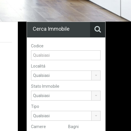
Cerca Immobile
Codice
Localitá
Stato Immobile
Tipo
Camere
Bagni