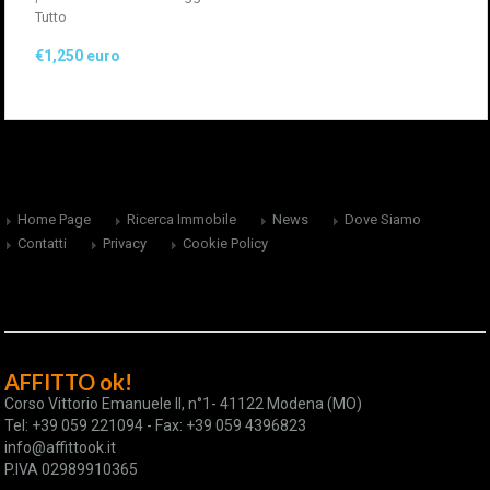
Tutto
€1,250 euro
Home Page
Ricerca Immobile
News
Dove Siamo
Contatti
Privacy
Cookie Policy
AFFITTO ok!
Corso Vittorio Emanuele II, n°1- 41122 Modena (MO)
Tel: +39 059 221094 - Fax: +39 059 4396823
info@affittook.it
P.IVA 02989910365