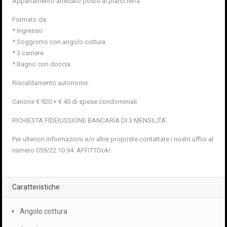
Appartamento arredato posto al piano terra.
Formato da:
* Ingresso
* Soggiorno con angolo cottura
* 3 camere
* Bagno con doccia.
Riscaldamento autonomo.
Canone € 920 + € 40 di spese condominiali.
RICHIESTA FIDEIUSSIONE BANCARIA DI 3 MENSILITA’.
Per ulteriori informazioni e/o altre proposte contattate i nostri uffici al
numero 059/22.10.94. AFFITTOok!
Caratteristiche
Angolo cottura