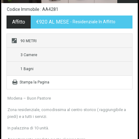
Codice Immobile : AA4281
Affitto
€920 AL MESE
- Residenziale In Affitto
90 METRI
3 Camere
1 Bagni
Stampa la Pagina
Modena – Buon Pastore
Zona residenziale, comodissima al centro storico ( raggiungibile a
piedi) e a tutti i servizi.
In palazzina di 10 unità.