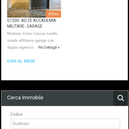
Affitto
G1200- AD.ZE ACCADEMIA
MILITARE- GARAGE
Modena- Corso Cavour Livello
strada affittiamo garage con
doppio ingresso…
Più Dettagli
€350 AL MESE
Cerca Immobile
Codice