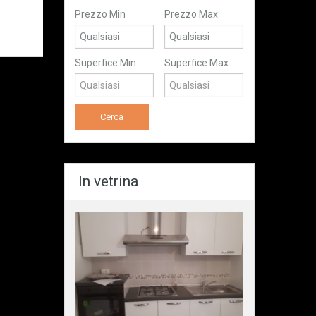
Prezzo Min
Prezzo Max
Superfice Min
Superfice Max
In vetrina