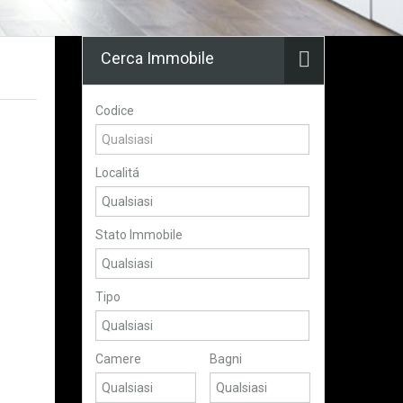
Cerca Immobile
Codice
Localitá
Stato Immobile
Tipo
Camere
Bagni