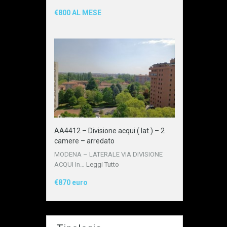
€800 AL MESE
AA4412 – Divisione acqui ( lat.) – 2
camere – arredato
MODENA – LATERALE VIA DIVISIONE
ACQUI In…
Leggi Tutto
€870 euro