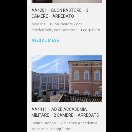
AA4281 – BUON PASTORE – 3
CAMERE – ARREDATO
Modena – Buon Pastore Zona
residenziale, comodissima…
Leggi Tutto
€920 AL MESE
AA4411 – AD.ZE ACCADEMIA
MILITARE – 2 CAMERE – ARREDATO
Centro Storico – Vicinanze Accademia
Militare In…
Leggi Tutto