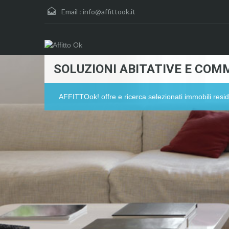
Email :
info@affittook.it
SOLUZIONI ABITATIVE E COMM
AFFITTOok! offre e ricerca selezionati immobili resid