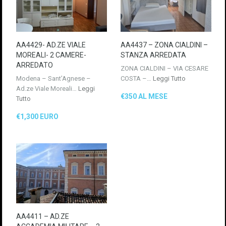
AA4429- AD.ZE VIALE
AA4437 – ZONA CIALDINI –
MOREALI- 2 CAMERE-
STANZA ARREDATA
ARREDATO
ZONA CIALDINI – VIA CESARE
Modena – Sant’Agnese –
COSTA –…
Leggi Tutto
Ad.ze Viale Moreali…
Leggi
€350 AL MESE
Tutto
€1,300 EURO
AA4411 – AD.ZE