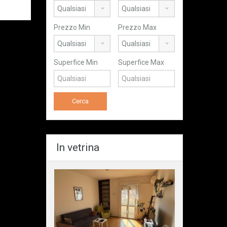
Prezzo Min
Prezzo Max
Superfice Min
Superfice Max
In vetrina