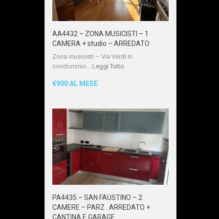
AA4432 – ZONA MUSICISTI – 1
CAMERA + studio – ARREDATO
Zona musicisti – Via Verdi In
condominio…
Leggi Tutto
€900 AL MESE
PA4435 – SAN FAUSTINO – 2
CAMERE – PARZ . ARREDATO +
CANTINA E GARAGE