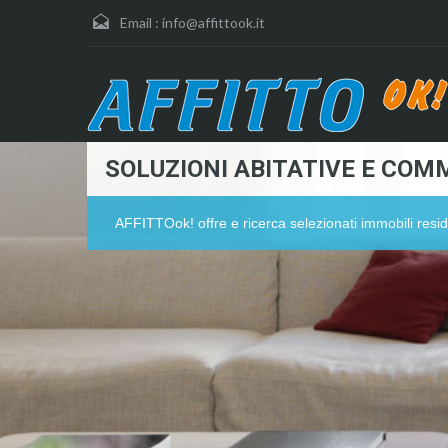
Email :
info@affittook.it
SOLUZIONI ABITATIVE E COMM
AFFITTOok! offre e ricerca selezionati immobili resid