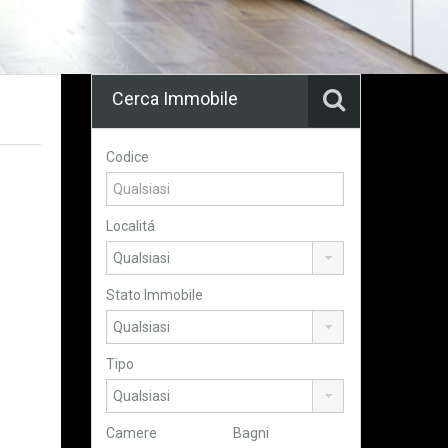
Cerca Immobile
Codice
Localitá
Stato Immobile
Tipo
Camere
Bagni