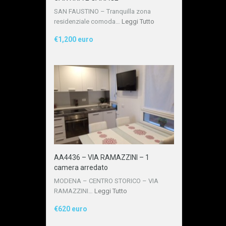
SAN FAUSTINO – Tranquilla zona
residenziale comoda…
Leggi Tutto
€1,200 euro
AA4436 – VIA RAMAZZINI – 1
camera arredato
MODENA – CENTRO STORICO – VIA
RAMAZZINI…
Leggi Tutto
€620 euro