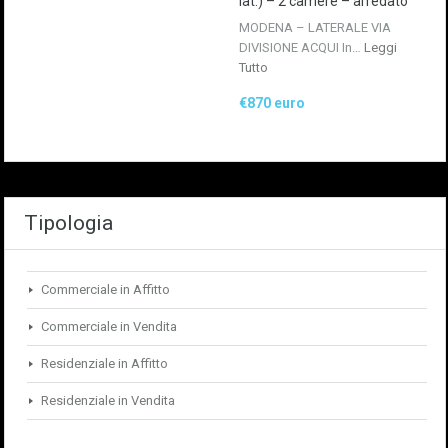
lat.) – 2 camere – arredato
MODENA – LATERALE VIA
DIVISIONE ACQUI In…
Leggi
Tutto
€870 euro
Tipologia
Commerciale in Affitto
Commerciale in Vendita
Residenziale in Affitto
Residenziale in Vendita