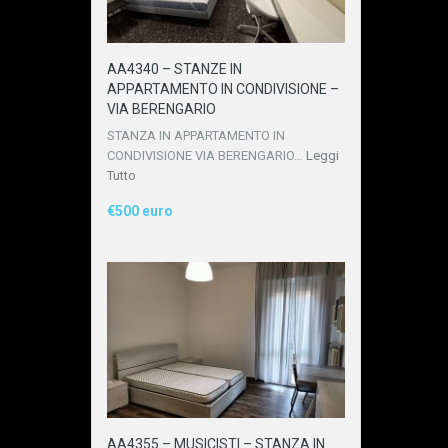
AA4340 – STANZE IN
APPARTAMENTO IN CONDIVISIONE –
VIA BERENGARIO
STANZA IN APPARTAMENTO IN
CONDIVISIONE VIA BERENGARIO…
Leggi
Tutto
€500 euro
AA4355 – MUSICISTI – STANZA IN