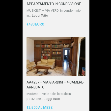
APPARTAMENTO IN CONDIVISIONE
MUSICISTI – VIA VERDI In condominio
in…
Leggi Tutto
€480 EURO
AA4237 – VIA GIARDINI – 4 CAMERE-
ARREDATO
Modena – Viale Italia laterale In
posizione…
Leggi Tutto
€2,500 AL MESE