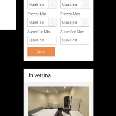
Prezzo Min
Prezzo Max
Superfice Min
Superfice Max
In vetrina