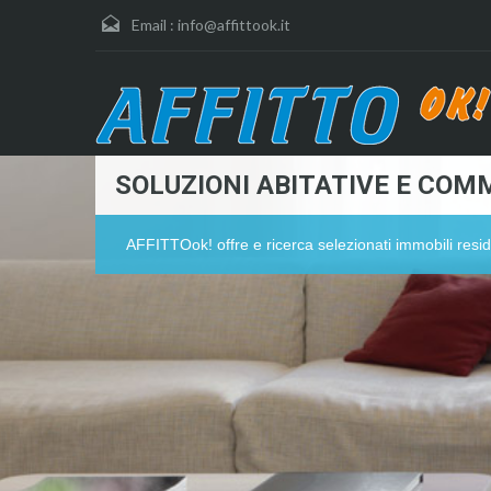
Email :
info@affittook.it
SOLUZIONI ABITATIVE E COMM
AFFITTOok! offre e ricerca selezionati immobili resid