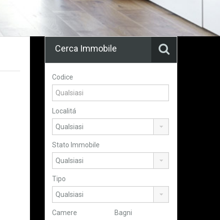
Cerca Immobile
Codice
Localitá
Stato Immobile
Tipo
Camere
Bagni