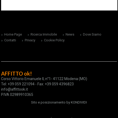
Home Page
Ricerca Immobile
News
Dove Siamo
Contatti
Privacy
Cookie Policy
AFFITTO ok!
Corso Vittorio Emanuele II, n°1- 41122 Modena (MO)
Tel: +39 059 221094 - Fax: +39 059 4396823
info@affittook.it
P.IVA 02989910365
Sito e posizionamento by
KONDIVIDI