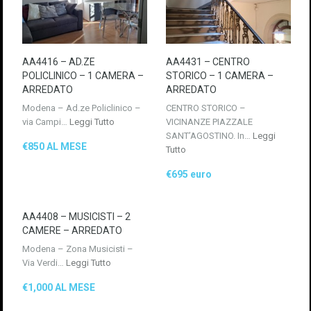
AA4416 – AD.ZE
AA4431 – CENTRO
POLICLINICO – 1 CAMERA –
STORICO – 1 CAMERA –
ARREDATO
ARREDATO
Modena – Ad.ze Policlinico –
CENTRO STORICO –
via Campi…
Leggi Tutto
VICINANZE PIAZZALE
SANT’AGOSTINO. In…
Leggi
€850 AL MESE
Tutto
€695 euro
AA4408 – MUSICISTI – 2
CAMERE – ARREDATO
Modena – Zona Musicisti –
Via Verdi…
Leggi Tutto
€1,000 AL MESE