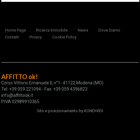
Home Page
Ricerca Immobile
News
Dove Siamo
Contatti
Privacy
Cookie Policy
AFFITTO ok!
Corso Vittorio Emanuele II, n°1- 41122 Modena (MO)
Tel: +39 059 221094 - Fax: +39 059 4396823
info@affittook.it
P.IVA 02989910365
Sito e posizionamento by
KONDIVIDI