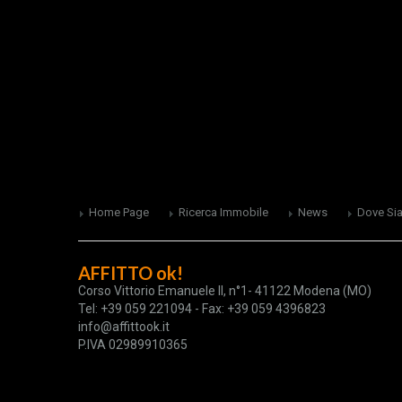
Home Page
Ricerca Immobile
News
Dove Si
AFFITTO ok!
Corso Vittorio Emanuele II, n°1- 41122 Modena (MO)
Tel: +39 059 221094 - Fax: +39 059 4396823
info@affittook.it
P.IVA 02989910365