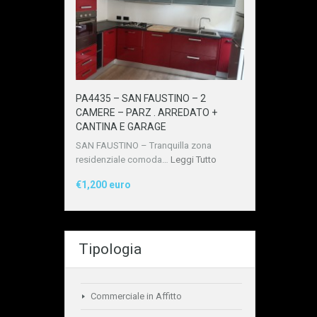
PA4435 – SAN FAUSTINO – 2
CAMERE – PARZ . ARREDATO +
CANTINA E GARAGE
SAN FAUSTINO – Tranquilla zona
residenziale comoda…
Leggi Tutto
€1,200 euro
Tipologia
Commerciale in Affitto