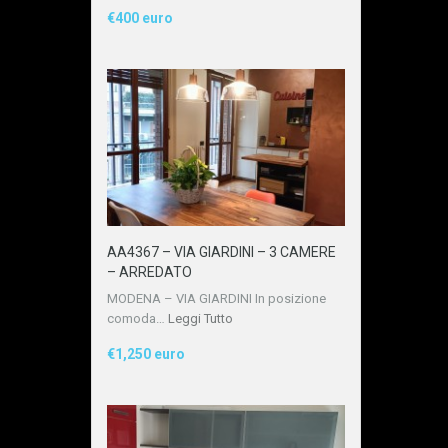
€400 euro
AA4367 – VIA GIARDINI – 3 CAMERE
– ARREDATO
MODENA – VIA GIARDINI In posizione
comoda…
Leggi Tutto
€1,250 euro