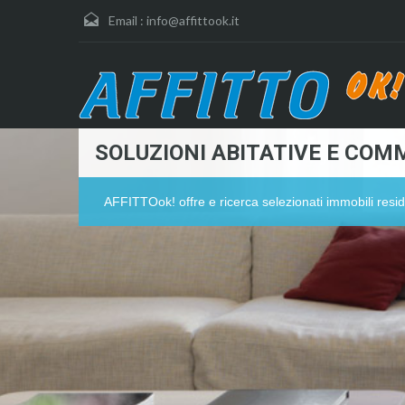
Email :
info@affittook.it
SOLUZIONI ABITATIVE E COMM
AFFITTOok! offre e ricerca selezionati immobili resid