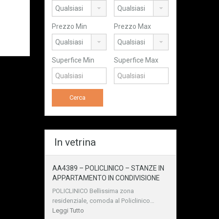
Prezzo Min
Prezzo Max
Superfice Min
Superfice Max
In vetrina
AA4389 – POLICLINICO – STANZE IN
APPARTAMENTO IN CONDIVISIONE
POLICLINICO Bellissima zona
residenziale, comoda al Policlinico…
Leggi Tutto