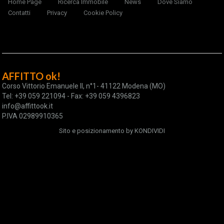
Home Page
Ricerca Immobile
News
Dove Siamo
Contatti
Privacy
Cookie Policy
AFFITTO ok!
Corso Vittorio Emanuele II, n°1- 41122 Modena (MO)
Tel: +39 059 221094 - Fax: +39 059 4396823
info@affittook.it
P.IVA 02989910365
Sito e posizionamento by
KONDIVIDI