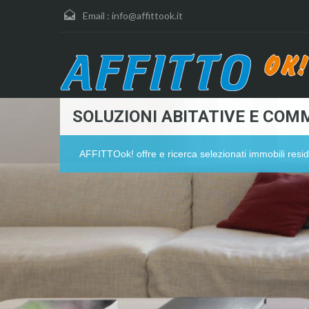
Email :
info@affittook.it
SOLUZIONI ABITATIVE E COMM
AFFITTOok! offre e ricerca selezionati immobili resid