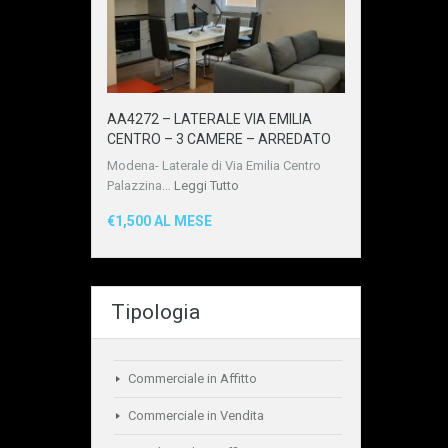
AA4272 – LATERALE VIA EMILIA
CENTRO – 3 CAMERE – ARREDATO
Modena- Laterale di Via Emilia Centro
Palazzina…
Leggi Tutto
€1,500 AL MESE
Tipologia
Commerciale in Affitto
Commerciale in Vendita