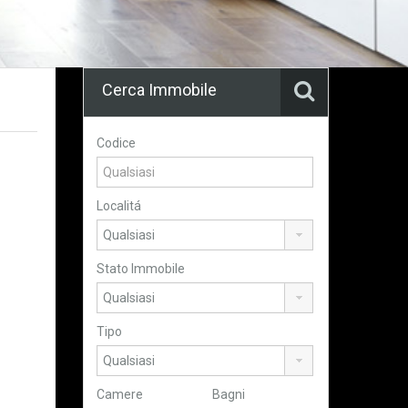
Cerca Immobile
Codice
Localitá
Stato Immobile
Tipo
Camere
Bagni