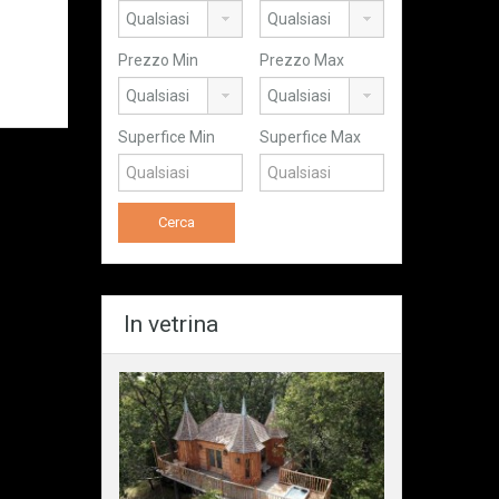
Prezzo Min
Prezzo Max
Superfice Min
Superfice Max
In vetrina