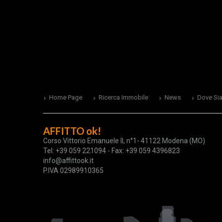
Home Page
Ricerca Immobile
News
Dove Si
AFFITTO ok!
Corso Vittorio Emanuele II, n°1- 41122 Modena (MO)
Tel: +39 059 221094 - Fax: +39 059 4396823
info@affittook.it
P.IVA 02989910365