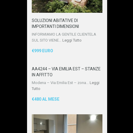
SOLUZIONI ABITATIVE DI
IMPORTANTI DIMENSIONI
INFORMIAMO LA GENTILE CLIENTELA
SUL SITO VIENE…
Leggi Tutto
€999 EURO
AA4244 – VIA EMILIA EST – STANZE
IN AFFITTO
Modena – Via Emilia Est – zona…
Leggi
Tutto
€480 AL MESE