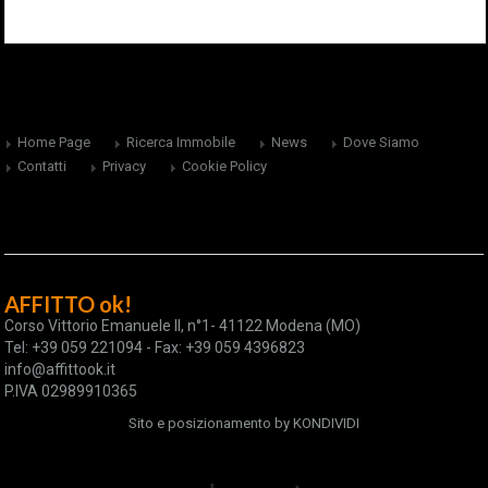
Home Page
Ricerca Immobile
News
Dove Siamo
Contatti
Privacy
Cookie Policy
AFFITTO ok!
Corso Vittorio Emanuele II, n°1- 41122 Modena (MO)
Tel: +39 059 221094 - Fax: +39 059 4396823
info@affittook.it
P.IVA 02989910365
Sito e posizionamento by
KONDIVIDI