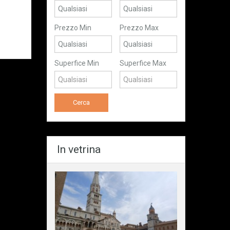
Prezzo Min
Prezzo Max
Superfice Min
Superfice Max
In vetrina