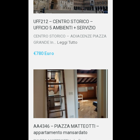
UFF212 – CENTRO STORICO –
UFFICIO 5 AMBIENTI + SERVIZIO
CENTRO STORICO – ADIACENZE PIAZZA
GRANDE In…
Leggi Tutto
€780 Euro
AA4346 – PIAZZA MATTEOTTI –
appartamento mansardato