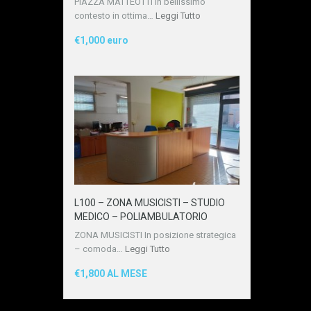
PIAZZA MATTEOTTI In bellissimo
contesto in ottima…
Leggi Tutto
€1,000 euro
L100 – ZONA MUSICISTI – STUDIO
MEDICO – POLIAMBULATORIO
ZONA MUSICISTI In posizione strategica
– comoda…
Leggi Tutto
€1,800 AL MESE