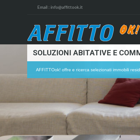
Email :
info@affittook.it
SOLUZIONI ABITATIVE E COMM
AFFITTOok! offre e ricerca selezionati immobili resid