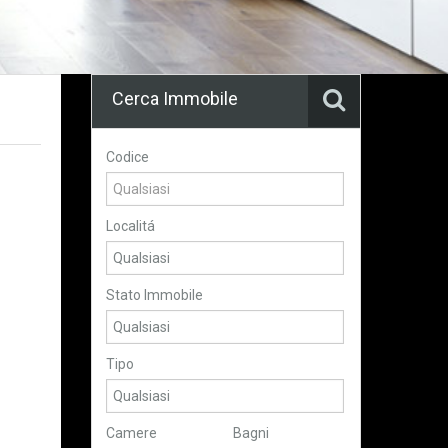
Cerca Immobile
Codice
Localitá
Stato Immobile
Tipo
Camere
Bagni