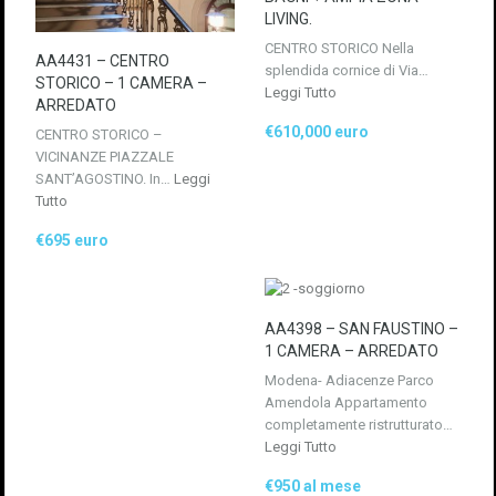
LIVING.
CENTRO STORICO Nella
AA4431 – CENTRO
splendida cornice di Via…
STORICO – 1 CAMERA –
Leggi Tutto
ARREDATO
€610,000 euro
CENTRO STORICO –
VICINANZE PIAZZALE
SANT’AGOSTINO. In…
Leggi
Tutto
€695 euro
AA4398 – SAN FAUSTINO –
1 CAMERA – ARREDATO
Modena- Adiacenze Parco
Amendola Appartamento
completamente ristrutturato…
Leggi Tutto
€950 al mese