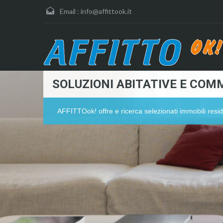
Email :
info@affittook.it
SOLUZIONI ABITATIVE E COMM
AFFITTOok! offre e ricerca selezionati immobili resid