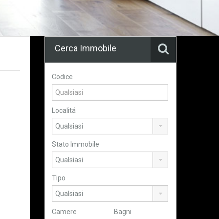
Cerca Immobile
Codice
Localitá
Stato Immobile
Tipo
Camere
Bagni