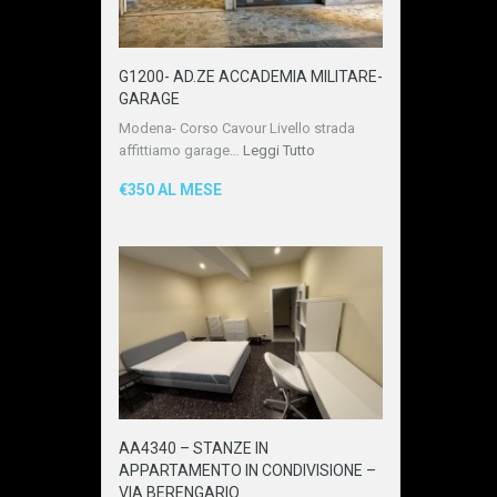
G1200- AD.ZE ACCADEMIA MILITARE-
GARAGE
Modena- Corso Cavour Livello strada
affittiamo garage…
Leggi Tutto
€350 AL MESE
AA4340 – STANZE IN
APPARTAMENTO IN CONDIVISIONE –
VIA BERENGARIO