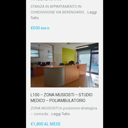
STANZA IN APPARTAMENTO IN
CONDIVISIONE VIA BERENGARIO…
Leggi
Tutto
€500 euro
L100 – ZONA MUSICISTI – STUDIO
MEDICO – POLIAMBULATORIO
ZONA MUSICISTI In posizione strategica
– comoda…
Leggi Tutto
€1,800 AL MESE