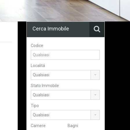
Cerca Immobile
Codice
Localitá
Stato Immobile
Tipo
Camere
Bagni