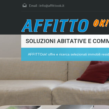
Email :
info@affittook.it
SOLUZIONI ABITATIVE E COMM
AFFITTOok! offre e ricerca selezionati immobili resid