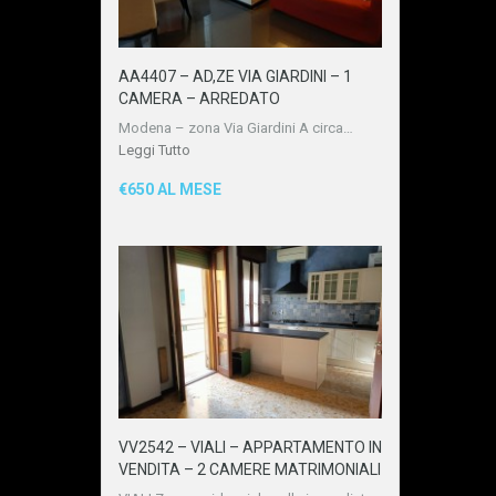
AA4407 – AD,ZE VIA GIARDINI – 1
CAMERA – ARREDATO
Modena – zona Via Giardini A circa…
Leggi Tutto
€650 AL MESE
VV2542 – VIALI – APPARTAMENTO IN
VENDITA – 2 CAMERE MATRIMONIALI