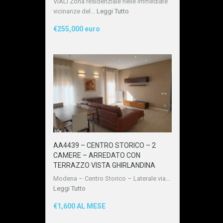
VIALI Zona residenziale nelle immediate
vicinanze del…
Leggi Tutto
€255,000 euro
AA4439 – CENTRO STORICO – 2
CAMERE – ARREDATO CON
TERRAZZO VISTA GHIRLANDINA
Modena – Centro Storico – Laterale via…
Leggi Tutto
€1,600 AL MESE