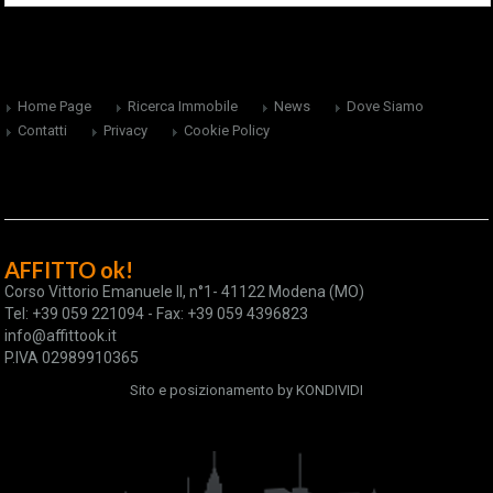
Home Page
Ricerca Immobile
News
Dove Siamo
Contatti
Privacy
Cookie Policy
AFFITTO ok!
Corso Vittorio Emanuele II, n°1- 41122 Modena (MO)
Tel: +39 059 221094 - Fax: +39 059 4396823
info@affittook.it
P.IVA 02989910365
Sito e posizionamento by
KONDIVIDI