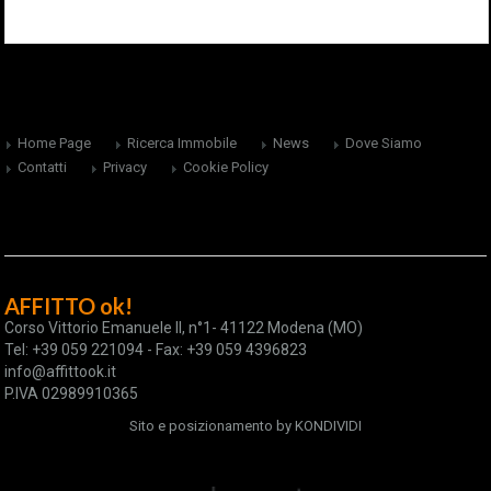
Home Page
Ricerca Immobile
News
Dove Siamo
Contatti
Privacy
Cookie Policy
AFFITTO ok!
Corso Vittorio Emanuele II, n°1- 41122 Modena (MO)
Tel: +39 059 221094 - Fax: +39 059 4396823
info@affittook.it
P.IVA 02989910365
Sito e posizionamento by
KONDIVIDI