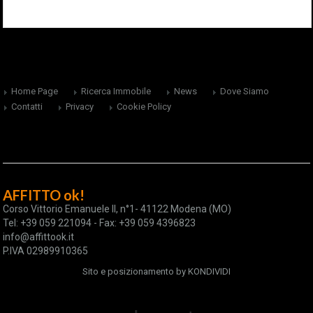
Home Page
Ricerca Immobile
News
Dove Siamo
Contatti
Privacy
Cookie Policy
AFFITTO ok!
Corso Vittorio Emanuele II, n°1- 41122 Modena (MO)
Tel: +39 059 221094 - Fax: +39 059 4396823
info@affittook.it
P.IVA 02989910365
Sito e posizionamento by
KONDIVIDI