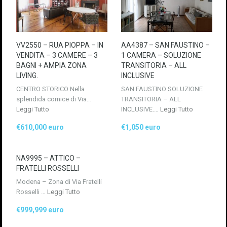
VV2550 – RUA PIOPPA – IN
AA4387 – SAN FAUSTINO –
VENDITA – 3 CAMERE – 3
1 CAMERA – SOLUZIONE
BAGNI + AMPIA ZONA
TRANSITORIA – ALL
LIVING.
INCLUSIVE
CENTRO STORICO Nella
SAN FAUSTINO SOLUZIONE
splendida cornice di Via…
TRANSITORIA – ALL
Leggi Tutto
INCLUSIVE.…
Leggi Tutto
€610,000 euro
€1,050 euro
NA9995 – ATTICO –
FRATELLI ROSSELLI
Modena – Zona di Via Fratelli
Rosselli …
Leggi Tutto
€999,999 euro