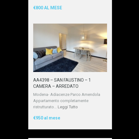
€800 AL MESE
AA4398 – SAN FAUSTINO – 1
CAMERA – ARREDATO
Modena- Adiacenze Parco Amendola
Appartamento completamente
ristrutturato…
Leggi Tutto
€950 al mese