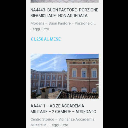
NA4443- BUON PASTORE- PORZIONE
BIFAMIGLIARE- NON ARREDATA
Modena – Buon Pastore – Porzione di…
Leggi Tutto
€1,250 AL MESE
AA4411 – AD.ZE ACCADEMIA
MILITARE – 2 CAMERE – ARREDATO
Centro Storico – Vicinanze Accademia
Militare In…
Leggi Tutto