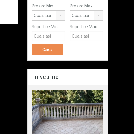
Prezzo Min
Prezzo Max
Superfice Min
Superfice Max
In vetrina