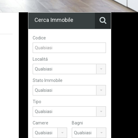
Cerca Immobile
Codice
Localitá
Stato Immobile
Tipo
Camere
Bagni