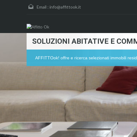
Email :
info@affittook.it
SOLUZIONI ABITATIVE E COMM
AFFITTOok! offre e ricerca selezionati immobili resid