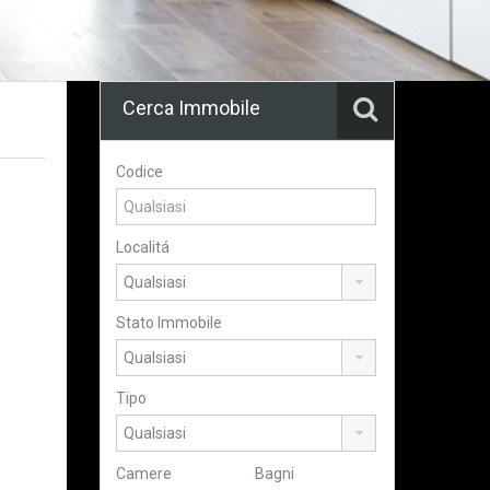
Cerca Immobile
Codice
Localitá
Stato Immobile
Tipo
Camere
Bagni