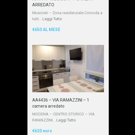
ARREDATO
Musicisti – Zona residenziale Comoda a
tutti…
Leggi Tutto
€650 AL MESE
AA4436 – VIA RAMAZZINI – 1
camera arredato
MODENA – CENTRO STORICO – VIA
RAMAZZINI…
Leggi Tutto
€620 euro