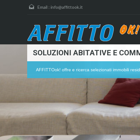
Email :
info@affittook.it
SOLUZIONI ABITATIVE E COMM
AFFITTOok! offre e ricerca selezionati immobili resid