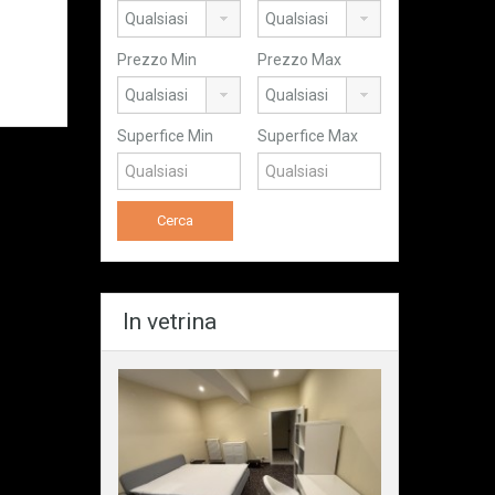
Prezzo Min
Prezzo Max
Superfice Min
Superfice Max
In vetrina