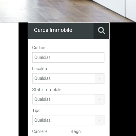
Cerca Immobile
Codice
Localitá
Stato Immobile
Tipo
Camere
Bagni