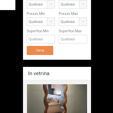
Prezzo Min
Prezzo Max
Superfice Min
Superfice Max
In vetrina