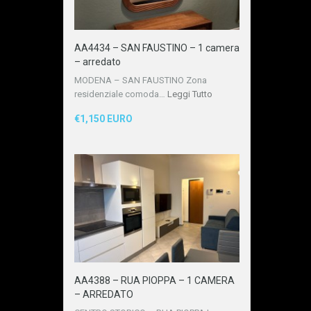
AA4434 – SAN FAUSTINO – 1 camera
– arredato
MODENA – SAN FAUSTINO Zona
residenziale comoda…
Leggi Tutto
€1,150 EURO
AA4388 – RUA PIOPPA – 1 CAMERA
– ARREDATO