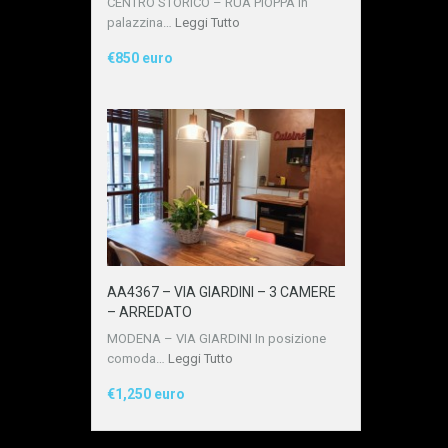
CENTRO STORICO – RUA PIOPPA In
palazzina…
Leggi Tutto
€850 euro
AA4367 – VIA GIARDINI – 3 CAMERE
– ARREDATO
MODENA – VIA GIARDINI In posizione
comoda…
Leggi Tutto
€1,250 euro