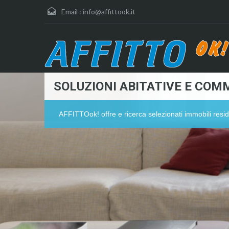
Email :
info@affittook.it
SOLUZIONI ABITATIVE E COMM
AFFITTOok! offre e ricerca selezionati immobili resid