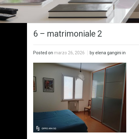
6 – matrimoniale 2
Posted on
marzo 26, 2026
by elena gangini in