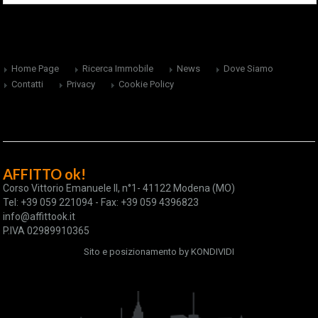
Home Page
Ricerca Immobile
News
Dove Siamo
Contatti
Privacy
Cookie Policy
AFFITTO ok!
Corso Vittorio Emanuele II, n°1- 41122 Modena (MO)
Tel: +39 059 221094 - Fax: +39 059 4396823
info@affittook.it
P.IVA 02989910365
Sito e posizionamento by
KONDIVIDI