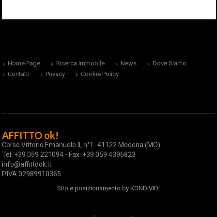
Home Page
Ricerca Immobile
News
Dove Siamo
Contatti
Privacy
Cookie Policy
AFFITTO ok!
Corso Vittorio Emanuele II, n°1- 41122 Modena (MO)
Tel: +39 059 221094 - Fax: +39 059 4396823
info@affittook.it
P.IVA 02989910365
Sito e posizionamento by
KONDIVIDI