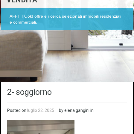
VENDITA
AFFITTOok! offre e ricerca selezionati immobili residenziali
e commerciali.
2- soggiorno
Posted on
luglio 22, 2025
by elena gangini in