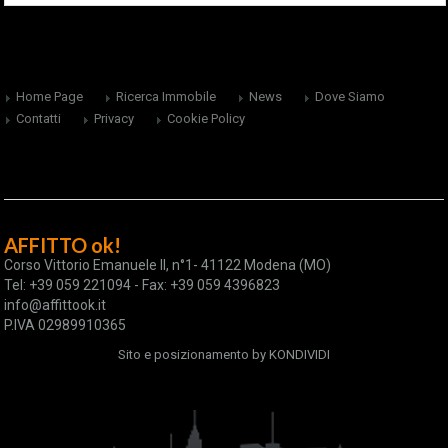
Home Page
Ricerca Immobile
News
Dove Siamo
Contatti
Privacy
Cookie Policy
AFFITTO ok!
Corso Vittorio Emanuele II, n°1- 41122 Modena (MO)
Tel: +39 059 221094 - Fax: +39 059 4396823
info@affittook.it
P.IVA 02989910365
Sito e posizionamento by
KONDIVIDI