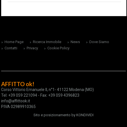
Home Page
Ricerca Immobile
News
Dove Siamo
Contatti
Privacy
Cookie Policy
AFFITTO ok!
Corso Vittorio Emanuele II, n°1- 41122 Modena (MO)
Tel: +39 059 221094 - Fax: +39 059 4396823
info@affittook.it
P.IVA 02989910365
Sito e posizionamento by
KONDIVIDI