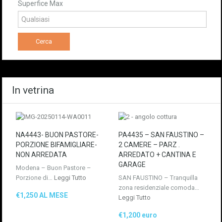
Superfice Max
In vetrina
NA4443- BUON PASTORE-
PA4435 – SAN FAUSTINO –
PORZIONE BIFAMIGLIARE-
2 CAMERE – PARZ .
NON ARREDATA
ARREDATO + CANTINA E
GARAGE
Modena – Buon Pastore –
Porzione di…
Leggi Tutto
SAN FAUSTINO – Tranquilla
zona residenziale comoda…
€1,250 AL MESE
Leggi Tutto
€1,200 euro