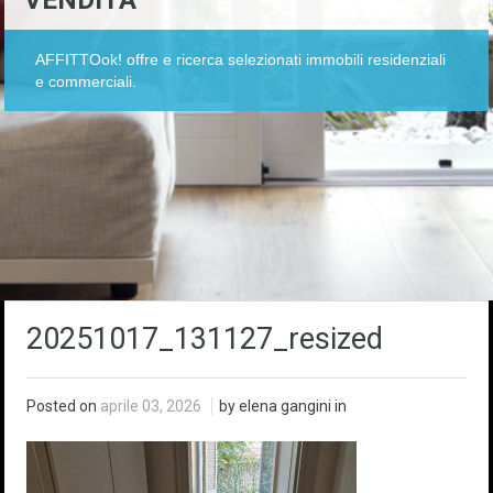
VENDITA
AFFITTOok! offre e ricerca selezionati immobili residenziali
e commerciali.
20251017_131127_resized
Posted on
aprile 03, 2026
by elena gangini in