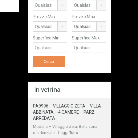
Prezzo Min
Prezzo Max
Superfice Min
Superfice Max
In vetrina
PA9996 – VILLAGGIO ZETA – VILLA
ABBINATA – 4 CAMERE – PARZ.
ARREDATA
Modena – Villaggio Zeta. Bella zona
residenziale…
Leggi Tutto