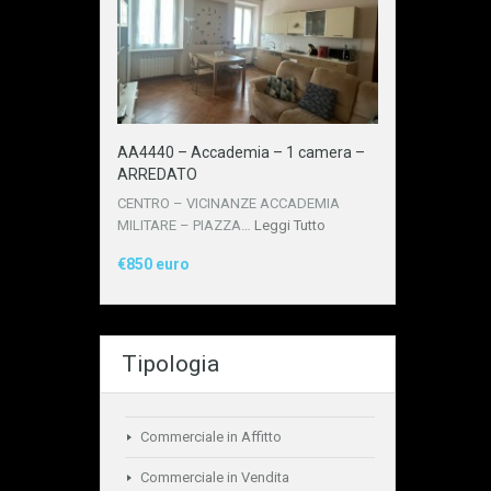
AA4440 – Accademia – 1 camera –
ARREDATO
CENTRO – VICINANZE ACCADEMIA
MILITARE – PIAZZA…
Leggi Tutto
€850 euro
Tipologia
Commerciale in Affitto
Commerciale in Vendita