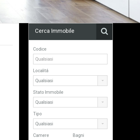
Cerca Immobile
Codice
Localitá
Stato Immobile
Tipo
Camere
Bagni