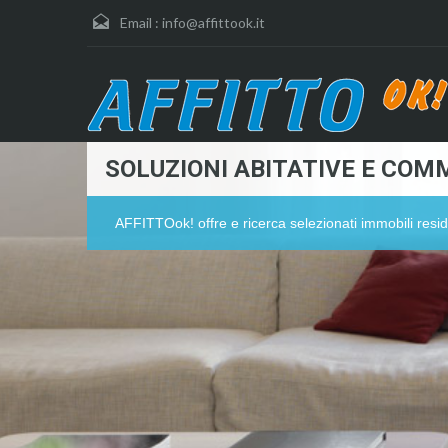
Email :
info@affittook.it
SOLUZIONI ABITATIVE E COMM
AFFITTOok! offre e ricerca selezionati immobili resid