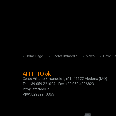
Home Page
Ricerca Immobile
News
Dove Si
AFFITTO ok!
Corso Vittorio Emanuele II, n°1- 41122 Modena (MO)
Tel: +39 059 221094 - Fax: +39 059 4396823
info@affittook.it
P.IVA 02989910365