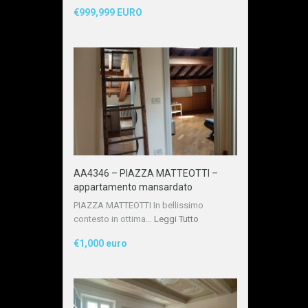
€999,999 EURO
AA4346 – PIAZZA MATTEOTTI –
appartamento mansardato
PIAZZA MATTEOTTI In bellissimo
contesto in ottima…
Leggi Tutto
€1,000 euro