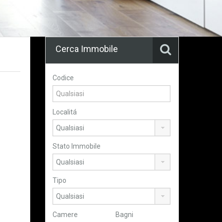
Cerca Immobile
Codice
Localitá
Stato Immobile
Tipo
Camere
Bagni