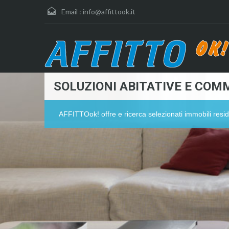
Email :
info@affittook.it
SOLUZIONI ABITATIVE E COMM
AFFITTOok! offre e ricerca selezionati immobili resid