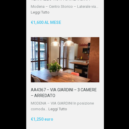
Modena – Centro Storico – Laterale via…
Leggi Tutto
€1,600 AL MESE
AA4367 – VIA GIARDINI – 3 CAMERE
– ARREDATO
MODENA – VIA GIARDINI In posizione
comoda…
Leggi Tutto
€1,250 euro