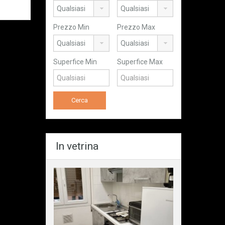
Prezzo Min
Prezzo Max
Superfice Min
Superfice Max
In vetrina