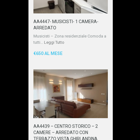
AA4447- MUSICISTI- 1 CAMERA-
ARREDATO
Musicisti – Zona residenziale Comoda a
tutti…
Leggi Tutto
€650 AL MESE
AA4439 – CENTRO STORICO – 2
CAMERE – ARREDATO CON
TERRAZZO VISTA GHIRLANDINA