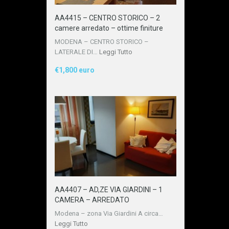
AA4415 – CENTRO STORICO – 2
camere arredato – ottime finiture
MODENA – CENTRO STORICO –
LATERALE DI…
Leggi Tutto
€1,800 euro
AA4407 – AD,ZE VIA GIARDINI – 1
CAMERA – ARREDATO
Modena – zona Via Giardini A circa…
Leggi Tutto