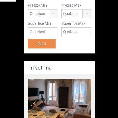
Prezzo Min
Prezzo Max
Superfice Min
Superfice Max
In vetrina