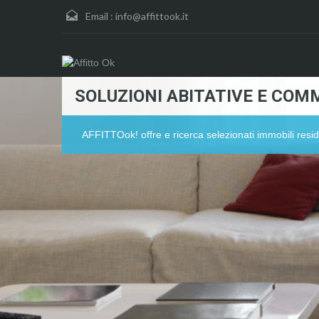
Email :
info@affittook.it
SOLUZIONI ABITATIVE E COMM
AFFITTOok! offre e ricerca selezionati immobili resid