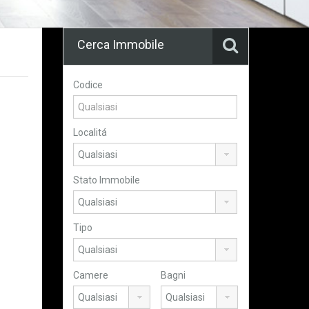
Cerca Immobile
Codice
Localitá
Stato Immobile
Tipo
Camere
Bagni