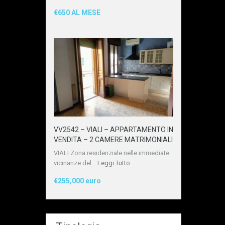
€650 AL MESE
VV2542 – VIALI – APPARTAMENTO IN
VENDITA – 2 CAMERE MATRIMONIALI
VIALI Zona residenziale nelle immediate
vicinanze del…
Leggi Tutto
€255,000 euro