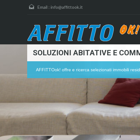
Email :
info@affittook.it
SOLUZIONI ABITATIVE E COMM
AFFITTOok! offre e ricerca selezionati immobili resid