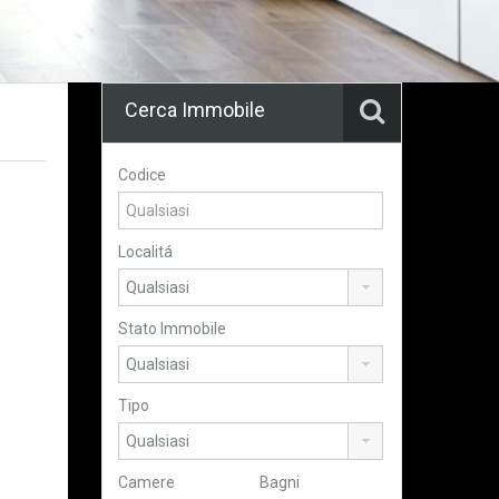
Cerca Immobile
Codice
Localitá
Stato Immobile
Tipo
Camere
Bagni