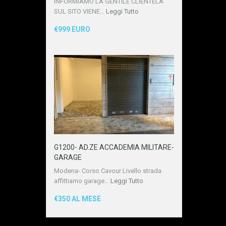
INFORMIAMO LA GENTILE CLIENTELA
SUL SITO VIENE…
Leggi Tutto
€999 EURO
G1200- AD.ZE ACCADEMIA MILITARE-
GARAGE
Modena- Corso Cavour Livello strada
affittiamo garage…
Leggi Tutto
€350 AL MESE