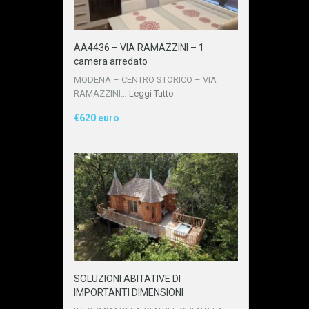
AA4436 – VIA RAMAZZINI – 1
camera arredato
MODENA – CENTRO STORICO – VIA
RAMAZZINI…
Leggi Tutto
€620 euro
SOLUZIONI ABITATIVE DI
IMPORTANTI DIMENSIONI