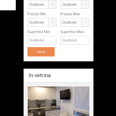
Prezzo Min
Prezzo Max
Superfice Min
Superfice Max
In vetrina