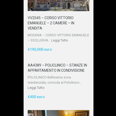
VV2545 – CORSO VITTORIO
EMANUELE – 2 CAMERE – IN
VENDITA
MODENA – CORSO VITTORIO EMANUELE
– ESCLUSIVA…
Leggi Tutto
€190,000 euro
AA4389 – POLICLINICO – STANZE IN
APPARTAMENTO IN CONDIVISIONE
POLICLINICO Bellissima zona
residenziale, comoda al Policlinico…
Leggi Tutto
€400 euro