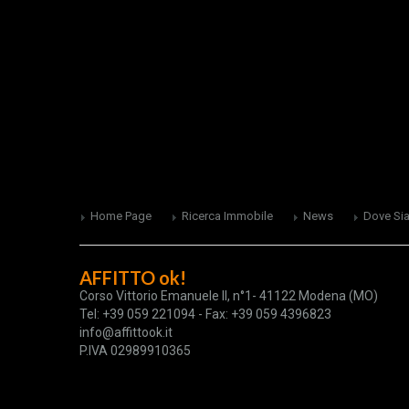
Home Page
Ricerca Immobile
News
Dove Si
AFFITTO ok!
Corso Vittorio Emanuele II, n°1- 41122 Modena (MO)
Tel: +39 059 221094 - Fax: +39 059 4396823
info@affittook.it
P.IVA 02989910365