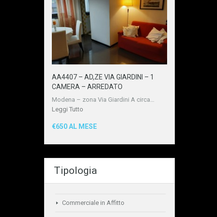
AA4407 – AD,ZE VIA GIARDINI – 1
CAMERA – ARREDATO
Modena – zona Via Giardini A circa…
Leggi Tutto
€650 AL MESE
Tipologia
Commerciale in Affitto