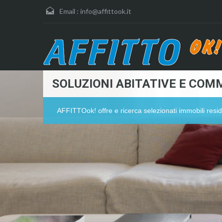
Email :
info@affittook.it
SOLUZIONI ABITATIVE E COMM
AFFITTOok! offre e ricerca selezionati immobili resid