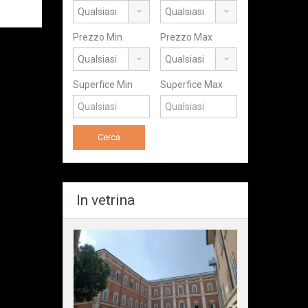
Prezzo Min
Prezzo Max
Superfice Min
Superfice Max
In vetrina