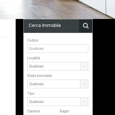
Cerca Immobile
Codice
Localitá
Stato Immobile
Tipo
Camere
Bagni